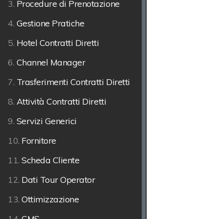
3.
Procedure di Prenotazione
4.
Gestione Pratiche
5.
Hotel Contratti Diretti
6.
Channel Manager
7.
Trasferimenti Contratti Diretti
8.
Attività Contratti Diretti
9.
Servizi Generici
10.
Fornitore
11.
Scheda Cliente
12.
Dati Tour Operator
13.
Ottimizzazione
14.
CMS